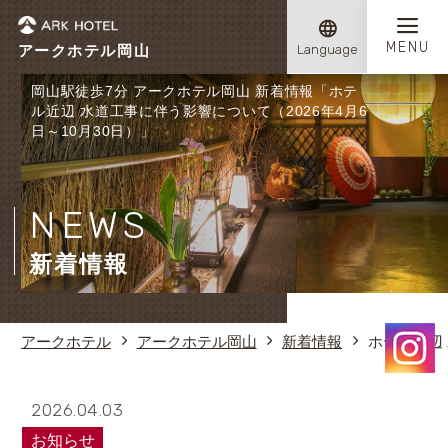
アークホテル岡山
Language
岡山駅徒歩7分 アークホテル岡山 新着情報「ホテ
ル近辺 水道工事に伴う影響について（2026年4月6
日～10月30日）」
NEWS
新着情報
アークホテル
アークホテル岡山
新着情報
ホテル近辺 
2026.04.03
お知らせ