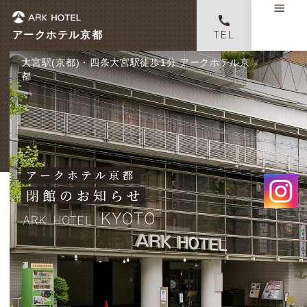
アークホテル京都
TEL
大宮駅(京都)・四条大宮駅徒歩1分 アークホテル京
都